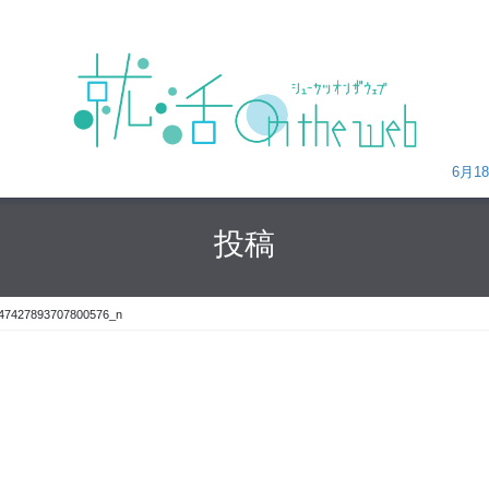
6月18日
投稿
47427893707800576_n